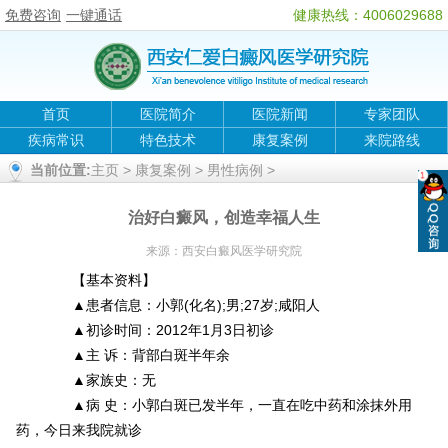
免费咨询
一键通话
健康热线：4006029688
首页
医院简介
医院新闻
专家团队
疾病常识
特色技术
康复案例
来院路线
当前位置:
主页
>
康复案例
>
男性病例
>
治好白癜风，创造幸福人生
来源：
西安白癜风医学研究院
【基本资料】
▲患者信息：小郭(化名);男;27岁;咸阳人
▲初诊时间：2012年1月3日初诊
▲主 诉：背部白斑半年余
▲家族史：无
▲病 史：小郭白斑已发半年，一直在吃中药和涂抹外用
药，今日来我院就诊