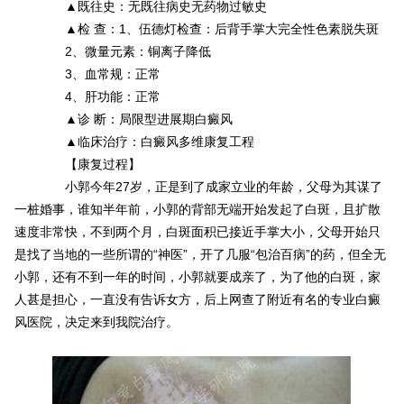
▲既往史：无既往病史无药物过敏史
▲检 查：1、伍德灯检查：后背手掌大完全性色素脱失斑
2、微量元素：铜离子降低
3、血常规：正常
4、肝功能：正常
▲诊 断：局限型进展期白癜风
▲临床治疗：白癜风多维康复工程
【康复过程】
小郭今年27岁，正是到了成家立业的年龄，父母为其谋了
一桩婚事，谁知半年前，小郭的背部无端开始发起了白斑，且扩散
速度非常快，不到两个月，白斑面积已接近手掌大小，父母开始只
是找了当地的一些所谓的“神医”，开了几服“包治百病”的药，但全无
小郭，还有不到一年的时间，小郭就要成亲了，为了他的白斑，家
人甚是担心，一直没有告诉女方，后上网查了附近有名的专业白癜
风医院，决定来到我院治疗。