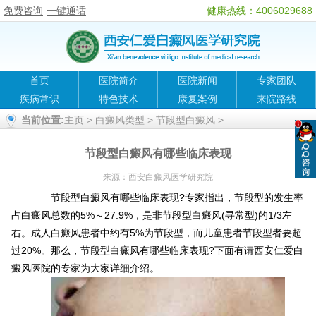
免费咨询
一键通话
健康热线：4006029688
首页
医院简介
医院新闻
专家团队
疾病常识
特色技术
康复案例
来院路线
当前位置:
主页
>
白癜风类型
>
节段型白癜风
>
节段型白癜风有哪些临床表现
来源：
西安白癜风医学研究院
节段型白癜风有哪些临床表现?专家指出，节段型的发生率
占白癜风总数的5%～27.9%，是非节段型白癜风(寻常型)的1/3左
右。成人白癜风患者中约有5%为节段型，而儿童患者节段型者要超
过20%。那么，节段型白癜风有哪些临床表现?下面有请西安仁爱白
癜风医院的专家为大家详细介绍。