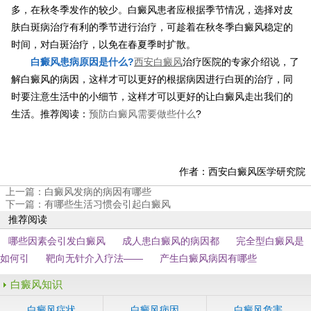
多，在秋冬季发作的较少。白癜风患者应根据季节情况，选择对皮
肤白斑病治疗有利的季节进行治疗，可趁着在秋冬季白癜风稳定的
时间，对白斑治疗，以免在春夏季时扩散。
白癜风患病原因是什么?
西安白癜风
治疗医院的专家介绍说，了
解白癜风的病因，这样才可以更好的根据病因进行白斑的治疗，同
时要注意生活中的小细节，这样才可以更好的让白癜风走出我们的
生活。推荐阅读：
预防白癜风需要做些什么
?
作者：西安白癜风医学研究院
上一篇：
白癜风发病的病因有哪些
下一篇：
有哪些生活习惯会引起白癜风
推荐阅读
哪些因素会引发白癜风
成人患白癜风的病因都
完全型白癜风是
如何引
靶向无针介入疗法——
产生白癜风病因有哪些
白癜风知识
白癜风症状
白癜风病因
白癜风危害