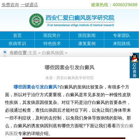
免费咨询
一键通话
健康热线：4006029688
首页
医院简介
医院新闻
专家团队
疾病常识
特色技术
康复案例
来院路线
当前位置:
主页
>
白癜风病因
>
哪些因素会引发白癜风
来源：
西安白癜风医学研究院
哪些因素会引发白癜风?
白癜风的发病比较复杂，有很多个方
面，所以对于治疗方式要重视，白癜风是常见多发的一种慢性皮肤
性疾病，其发病原因很复杂。对症下药是治疗白癜风的首要条件，
必须通过检查，查找出病因后才能对症下药，以免让我们身体带来
一些不利症状，及时的去控制，以免我们身体导致病情的影响。那
么，白癜风的诱发病因到底有哪些方面呢?下面让我们看看
西安白癜
风医院
专家的详细介绍。