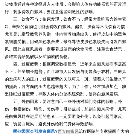
染物质通过各种途径进入人体后，会影响人体各功能器官的正常运
行，刺激诱发白癜风，要注意这些刺激性的影响。
三、饮食不当：临床发现，饮食不当，经常大量吃富含维生素
C，辛辣的食物也可能会诱发白癜风。偏食、厌食等不良饮食习惯，
尤其是儿童导致营养失衡，体内营养物质缺失，使得皮肤中的黑色
素细胞受损，阻碍黑色素合成，最终导致皮肤色素脱失而引发白癜
风。因此白癜风患者一定要养成健康的饮食习惯，注重饮食禁忌，
多吃富含酪氨酸以及矿物质的食物。
四、过度疲劳：根据调查数据显示，近年来白癜风发病率居高
不下，并呈增长趋势，而且城市人口发病与明显高于农村。白癜风
的发病与人的压力，过度疲劳的关联可见一斑。随着人们生活水平
的提高，各方面的压力也越来越大，为了工作，经常加班加点，缺
乏睡眠过度疲劳，导致人体内分泌系统紊乱，使得白癜风发病。
五、外伤因素：要注意自己一些外伤对我们身体的影响，外
伤，包括创伤、晒伤、烫伤等，引起皮损，加剧白癜风病情，尤其
是白癜风处在进展期的患者，一定要避免外伤，以免引起同形反
应，诱发白癜风，避免外伤给我们身体导致影响。
哪些因素会引发白癜风?
西安白癜风
治疗医院的专家提醒广大的