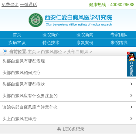
免费咨询
一键通话
健康热线：4006029688
首页
医院简介
医院新闻
专家团队
疾病常识
特色技术
康复案例
来院路线
当前位置:
主页
>
白癜风部位
>
头部白癜风
>
头部白癜风有哪些表现
头部白癜风如何治疗
头部白癜风有哪些症状
头部白癜风应有什么要注意的
诊治头部白癜风应当注意什么
头上白癜风怎样治
共
1
页
6
条记录