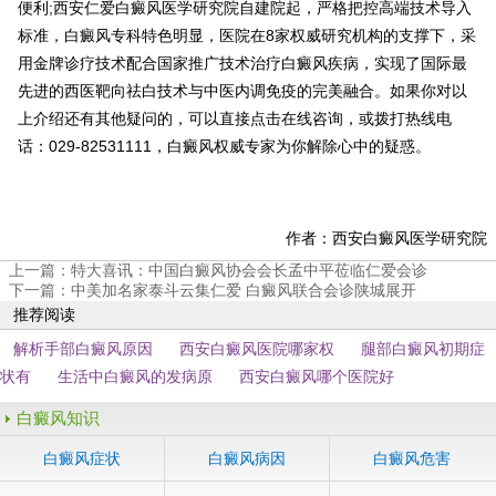
便利;西安仁爱白癜风医学研究院自建院起，严格把控高端技术导入
标准，白癜风专科特色明显，医院在8家权威研究机构的支撑下，采
用金牌诊疗技术配合国家推广技术治疗白癜风疾病，实现了国际最
先进的西医靶向祛白技术与中医内调免疫的完美融合。如果你对以
上介绍还有其他疑问的，可以直接点击在线咨询，或拨打热线电
话：029-82531111，白癜风权威专家为你解除心中的疑惑。
作者：西安白癜风医学研究院
上一篇：
特大喜讯：中国白癜风协会会长孟中平莅临仁爱会诊
下一篇：
中美加名家泰斗云集仁爱 白癜风联合会诊陕城展开
推荐阅读
解析手部白癜风原因
西安白癜风医院哪家权
腿部白癜风初期症
状有
生活中白癜风的发病原
西安白癜风哪个医院好
白癜风知识
白癜风症状
白癜风病因
白癜风危害