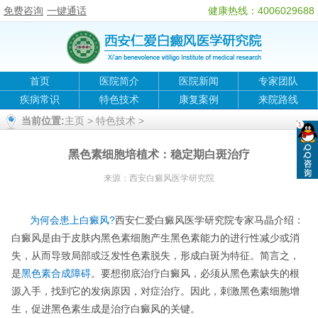
免费咨询
一键通话
健康热线：4006029688
首页
医院简介
医院新闻
专家团队
疾病常识
特色技术
康复案例
来院路线
当前位置:
主页
>
特色技术
>
黑色素细胞培植术：稳定期白斑治疗
来源：
西安白癜风医学研究院
为何会患上白癜风?
西安仁爱白癜风医学研究院专家马晶介绍：
白癜风是由于皮肤内黑色素细胞产生黑色素能力的进行性减少或消
失，从而导致局部或泛发性色素脱失，形成白斑为特征。简言之，
是
黑色素合成障碍
。要想彻底治疗白癜风，必须从黑色素缺失的根
源入手，找到它的发病原因，对症治疗。因此，刺激黑色素细胞增
生，促进黑色素生成是治疗白癜风的关键。