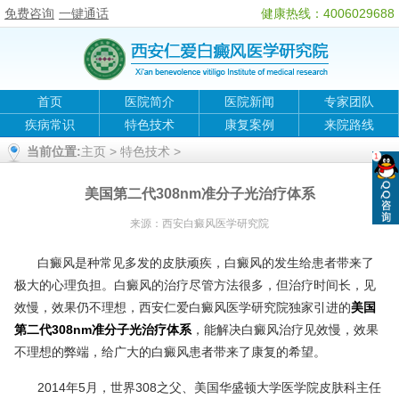
免费咨询
一键通话
健康热线：4006029688
首页
医院简介
医院新闻
专家团队
疾病常识
特色技术
康复案例
来院路线
当前位置:
主页
>
特色技术
>
美国第二代308nm准分子光治疗体系
来源：
西安白癜风医学研究院
白癜风是种常见多发的皮肤顽疾，白癜风的发生给患者带来了
极大的心理负担。白癜风的治疗尽管方法很多，但治疗时间长，见
效慢，效果仍不理想，
西安仁爱白癜风医学研究院
独家引进的
美国
第二代308nm准分子光治疗体系
，能解决白癜风治疗见效慢，效果
不理想的弊端，给广大的白癜风患者带来了康复的希望。
2014年5月，世界308之父、美国华盛顿大学医学院皮肤科主任