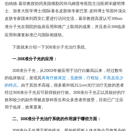
伯纳德·葛菲教授
协同
美国俄勒冈州乌姆普夸医院主治医师宋建明博
士、加拿大医学博士/国际著名皮肤病专家巴里·皮特博士等国外顶尖
皮肤专家团来到西安仁爱进行访问交流，葛菲教授
高度认可308nm
准分子光在我院的临床应用和推广上取得的成果，并且表示308临床
应用和康复标准已与国际相接轨。
下面就来介绍一下308准分子光治疗系统。
一.308准分子光的应用：
308准分子光，从2003年被应用于治疗白癜风以来，经过数年
的临床验证，发现其
具有疗效肯定，见效快，疗程短，不良反应少
的特点
。由于其技术高端，很多紫外线311nm光疗治疗无效的患者
经过308准分子光后可获得较好疗效。308准分子光正以其较好的疗
效和较少的副作用被皮肤科医生和众多患者所接受，目前已广泛应
用于临床，效果显著。
二、308准分子光治疗系统的作用源于哪些方面：
308准分子光属于紫外线光，紫外线照射人体皮肤会导致复杂的