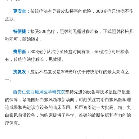
更安全：
传统疗法有导致皮肤损害的危险，308光疗只治病不伤
皮肤。
特便捷：
接受308光疗，照射前无需过多准备，正式照射轻松几
秒即可，随治随走。
费用低：
308光疗从治疗至痊愈时间有限，全程治疗可轻松享
有，传统疗法疗程长，见效慢。
抗复发：
愈后不易复发是308光疗优于传统治疗的最大亮点之
一。
西安仁爱白癜风医学研究院
坚持先进的设备与技术是医疗质量
的保障，紧随国际白癜风领域新动向，时刻关注前沿白癜风医学理
论成果和先进诊疗设备的临床应用。斥巨资引进一大批高、精、尖
白癜风前沿设备，为临床提供了科学、准确的诊断依据和有力的治
疗保障。