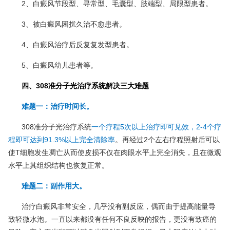
2、白癜风节段型、寻常型、毛囊型、肢端型、局限型患者。
3、被白癜风困扰久治不愈患者。
4、白癜风治疗后反复复发型患者。
5、白癜风幼儿患者等。
四、308准分子光治疗系统解决三大难题
难题一：治疗时间长。
308准分子光治疗系统
一个疗程5次以上治疗即可见效，2-4个疗
程即可达到91.3%以上完全清除率
。再经过2个左右疗程照射后可以
使T细胞发生凋亡从而使皮损不仅在肉眼水平上完全消失，且在微观
水平上其组织结构也恢复正常。
难题二：副作用大。
治疗白癜风非常安全，几乎没有副反应，偶而由于提高能量导
致轻微水泡。一直以来都没有任何不良反映的报告，更没有致癌的