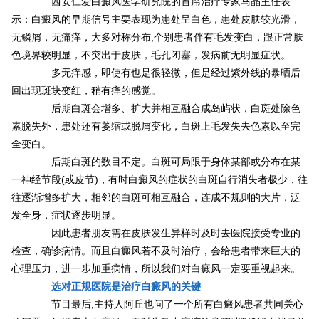
西安仁爱白癜风医学研究院的首席治疗专家马晶主任表
示：白癜风的早期信号主要表现为患处呈白色，患处皮肤较光滑，
无鳞屑，无痛痒，大多对称分布;个别患者伴有毛发变白，跟正常肤
色境界较明显，不突出于皮肤，毛孔闭塞，发病前无明显症状。
多无痒感，即使有也是很轻微，但是经过紫外线的暴晒后
回出现斑块变红，稍有痒的感觉。
后期白斑会增多、扩大并相互融合成岛屿状，白斑处除色
素脱失外，患处还有萎缩或脱屑变化，白斑上毛发失去色素以至完
全变白。
后期白斑的数目不定。白斑可局限于身体某部或分布在某
一神经节段(或皮节)，有时白癜风的症状的白斑自行消失者极少，往
往逐渐增多扩大，相邻的白斑可相互融合，连成不规则的大片，泛
发全身，症状逐步明显。
因此患者朋友需在皮肤发生异样时及时去医院接受专业的
检查，确诊病情。而且白癜风若不及时治疗，会给患者带来巨大的
心理压力，进一步加重病情，所以我们对白癜风一定要重视起来。
选对正规医院是治疗白癜风的关键
节目最后,主持人阿丘也问了一个所有白癜风患者共同关心