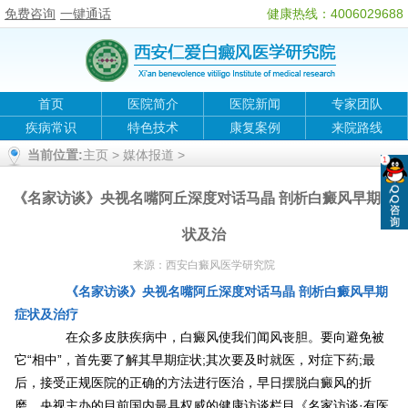
免费咨询
一键通话
健康热线：4006029688
首页
医院简介
医院新闻
专家团队
疾病常识
特色技术
康复案例
来院路线
当前位置:
主页
>
媒体报道
>
《名家访谈》央视名嘴阿丘深度对话马晶 剖析白癜风早期症
状及治
来源：
西安白癜风医学研究院
《名家访谈》央视名嘴阿丘深度对话马晶 剖析白癜风早期
症状及治疗
在众多皮肤疾病中，白癜风使我们闻风丧胆。要向避免被
它“相中”，首先要了解其早期症状;其次要及时就医，对症下药;最
后，接受正规医院的正确的方法进行医治，早日摆脱白癜风的折
磨。央视主办的目前国内最具权威的健康访谈栏目《名家访谈·有医