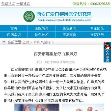
免费咨询
一键通话
健康热线：4006029688
首页
医院简介
医院新闻
专家团队
疾病常识
特色技术
康复案例
来院路线
当前位置:
主页
>
白癜风治疗
>
西安市哪里治疗白癜风好
来源：
西安白癜风医学研究院
西安市哪里治疗白癜风好
?
西安仁爱白癜风医学研究院的专家指
出，白癜风是一种后天性色素性皮肤顽疾，其发病的病理十分复
杂，所以其治疗也比较困难并非一朝一夕就可以治愈。白癜风的发
病早期治疗相对而言会简单很多。为了让大家更好的治疗白癜风，
今天我们请来了
西安白癜风
治疗医院的专家为大家介绍，白癜风早
期治疗需要注意些什么?希望能对患者朋友有所帮助。