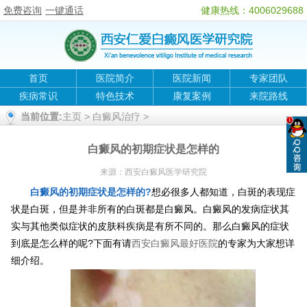
免费咨询
一键通话
健康热线：4006029688
首页
医院简介
医院新闻
专家团队
疾病常识
特色技术
康复案例
来院路线
当前位置:
主页
>
白癜风治疗
>
白癜风的初期症状是怎样的
来源：
西安白癜风医学研究院
白癜风的初期症状是怎样的?
想必很多人都知道，白斑的表现症
状是白斑，但是并非所有的白斑都是白癜风。白癜风的发病症状其
实与其他类似症状的皮肤科疾病是有所不同的。那么白癜风的症状
到底是怎么样的呢?下面有请
西安白癜风最好医院
的专家为大家想详
细介绍。