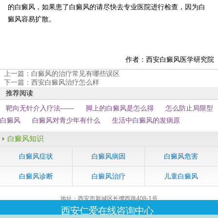
的白癜风，如果患了白癜风的请尽快去专业医院进行检查，因为白
癜风容易扩散。
作者：西安白癜风医学研究院
上一篇：
白癜风的治疗常见有哪些误区
下一篇：
西安白癜风治疗怎么样
推荐阅读
靶向无针介入疗法——
脚上的白癜风是怎么得
怎么防止局限型
白癜风
白癜风对青少年有什么
生活中白癜风的发病原
白癜风知识
白癜风症状
白癜风病因
白癜风危害
白癜风诊断
白癜风治疗
儿童白癜风
地址：西安市新城区长缨西路408-1号
联系电话：4006029688
西安仁爱在线咨询中心