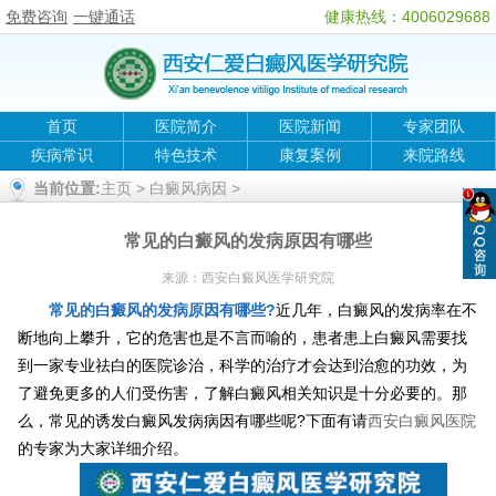
免费咨询
一键通话
健康热线：4006029688
首页
医院简介
医院新闻
专家团队
疾病常识
特色技术
康复案例
来院路线
当前位置:
主页
>
白癜风病因
>
常见的白癜风的发病原因有哪些
来源：
西安白癜风医学研究院
常见的白癜风的发病原因有哪些?
近几年，白癜风的发病率在不
断地向上攀升，它的危害也是不言而喻的，患者患上白癜风需要找
到一家专业祛白的医院诊治，科学的治疗才会达到治愈
的功效，为
了避免更多的人们受伤害，了解白癜风相关知识是十分必要的。那
么，常见的诱发白癜风发病病因有哪些呢?下面有请
西安白癜风医院
的专家为大家详细介绍。